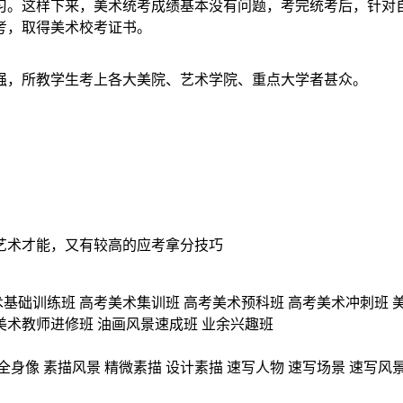
习。这样下来，美术统考成绩基本没有问题，考完统考后，针对
考，取得美术校考证书。
强，所教学生考上各大美院、艺术学院、重点大学者甚众。
艺术才能，又有较高的应考拿分技巧
术基础训练班
高考美术集训班
高考美术预科班
高考美术冲刺班
美术教师进修班
油画风景速成班
业余兴趣班
全身像
素描风景
精微素描
设计素描
速写人物
速写场景
速写风