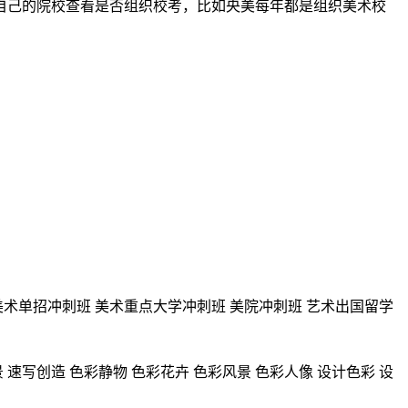
自己的院校查看是否组织校考，比如央美每年都是组织美术校
美术单招冲刺班
美术重点大学冲刺班
美院冲刺班
艺术出国留学
景
速写创造
色彩静物
色彩花卉
色彩风景
色彩人像
设计色彩
设