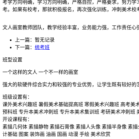
考学方向明确，学习方向明确，严格自控，严格要求，努力学
考。如果有校考，那就积极报名，再次强化训练，冲刺美术校
文人画室教师团队，教学经验丰富，业务能力强，工作责任心
上一篇：暂无记录
下一篇：
统考班
班型设置
一个这样的文人 一个不一样的画室
强大的软硬件综合实力和较强的专业优势，让学生既有较好的
班级设置有：
课外美术兴趣班
暑假美术基础提高班
寒假美术兴趣班
高考美
预科班
专升本美术冲刺班
专升本美术集训班
考研美术冲刺班
开设课程有：
素描几何体
素描静物
素描石膏像
素描人头像
素描半身像
素描
计基础
图案
装饰画
油画
国画
动漫
手绘
美术欣赏