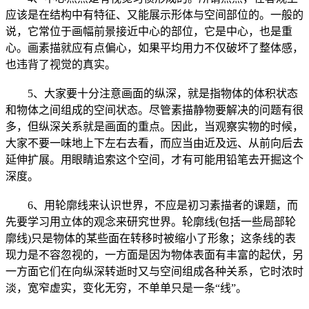
应该是在结构中有特征、又能展示形体与空间部位的。一般的
说，它常位于画幅前景接近中心的部位，它是中心，也是重
心。画素描就应有点偏心，如果平均用力不仅破坏了整体感，
也违背了视觉的真实。
5、大家要十分注意画面的纵深，就是指物体的体积状态
和物体之间组成的空间状态。尽管素描静物要解决的问题有很
多，但纵深关系就是画面的重点。因此，当观察实物的时候，
大家不要一味地上下左右去看，而应当由近及远、从前向后去
延伸扩展。用眼睛追索这个空间，才有可能用铅笔去开掘这个
深度。
6、用轮廓线来认识世界，不应是初习素描者的课题，而
先要学习用立体的观念来研究世界。轮廓线(包括一些局部轮
廓线)只是物体的某些面在转移时被缩小了形象；这条线的表
现力是不容忽视的，一方面是因为物体表面有丰富的起伏，另
一方面它们在向纵深转逝时又与空间组成各种关系，它时浓时
淡，宽窄虚实，变化无穷，不单单只是一条“线”。