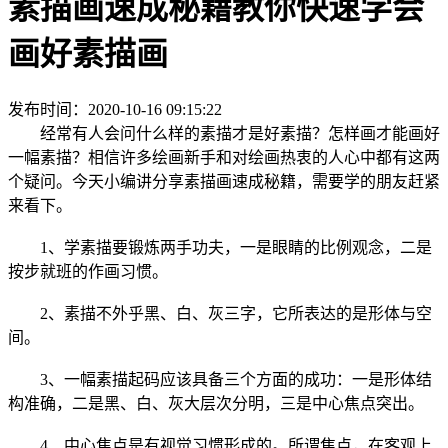
素描画速成秘籍教你快速学会
画好素描画
发布时间：2020-10-16 09:15:22
经常有人会问什么样的素描才是好素描？怎样画才能画好
一幅素描？相信许多绘画新手和对绘画热衷的人心中都有这两
个疑问。今天小编讲分享素描画速成秘籍，需要学的朋友赶紧
来看下。
1、学素描要锻炼两手功夫，一是眼睛的比例观念，二是
按步就班的作画习惯。
2、素描不外乎黑、白、灰三字，它所表达的是形体与空
间。
3、一幅素描起码应该具备三个方面的成功：一是形体结
构准确，二是黑、白、灰大层次分明，三是中心焦点突出。
4、中心焦点是有视觉习惯形成的。所谓焦点，在客观上