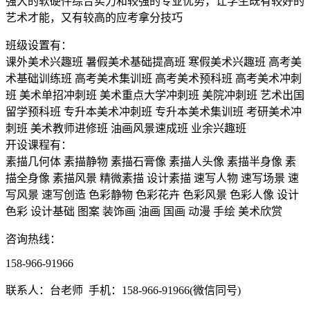
强大的软硬件综合实力和较强的专业优势，让学生既有较好的
艺术才能，又有较高的应考拿分技巧
班级设置有：
课外美术兴趣班
暑假美术基础提高班
寒假美术兴趣班
高考美
术基础训练班
高考美术集训班
高考美术预科班
高考美术冲刺
班
美术单招冲刺班
美术重点大学冲刺班
美院冲刺班
艺术出国
留学预科班
专升本美术冲刺班
专升本美术集训班
考研美术冲
刺班
美术教师进修班
油画风景速成班
业余兴趣班
开设课程有：
素描几何体
素描静物
素描石膏像
素描人头像
素描半身像
素
描全身像
素描风景
精微素描
设计素描
速写人物
速写场景
速
写风景
速写创造
色彩静物
色彩花卉
色彩风景
色彩人像
设计
色彩
设计基础
图案
装饰画
油画
国画
动漫
手绘
美术欣赏
咨询热线：
158-966-91966
联系人：台老师 手机：158-966-91966(微信同号)