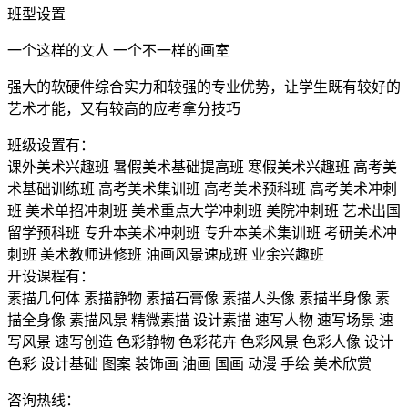
班型设置
一个这样的文人 一个不一样的画室
强大的软硬件综合实力和较强的专业优势，让学生既有较好的
艺术才能，又有较高的应考拿分技巧
班级设置有：
课外美术兴趣班
暑假美术基础提高班
寒假美术兴趣班
高考美
术基础训练班
高考美术集训班
高考美术预科班
高考美术冲刺
班
美术单招冲刺班
美术重点大学冲刺班
美院冲刺班
艺术出国
留学预科班
专升本美术冲刺班
专升本美术集训班
考研美术冲
刺班
美术教师进修班
油画风景速成班
业余兴趣班
开设课程有：
素描几何体
素描静物
素描石膏像
素描人头像
素描半身像
素
描全身像
素描风景
精微素描
设计素描
速写人物
速写场景
速
写风景
速写创造
色彩静物
色彩花卉
色彩风景
色彩人像
设计
色彩
设计基础
图案
装饰画
油画
国画
动漫
手绘
美术欣赏
咨询热线：