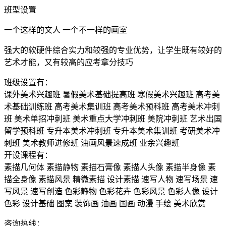
班型设置
一个这样的文人 一个不一样的画室
强大的软硬件综合实力和较强的专业优势，让学生既有较好的
艺术才能，又有较高的应考拿分技巧
班级设置有：
课外美术兴趣班
暑假美术基础提高班
寒假美术兴趣班
高考美
术基础训练班
高考美术集训班
高考美术预科班
高考美术冲刺
班
美术单招冲刺班
美术重点大学冲刺班
美院冲刺班
艺术出国
留学预科班
专升本美术冲刺班
专升本美术集训班
考研美术冲
刺班
美术教师进修班
油画风景速成班
业余兴趣班
开设课程有：
素描几何体
素描静物
素描石膏像
素描人头像
素描半身像
素
描全身像
素描风景
精微素描
设计素描
速写人物
速写场景
速
写风景
速写创造
色彩静物
色彩花卉
色彩风景
色彩人像
设计
色彩
设计基础
图案
装饰画
油画
国画
动漫
手绘
美术欣赏
咨询热线：